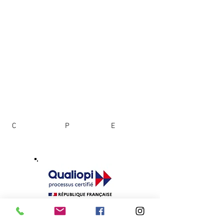
C
abinet AZAIS -
P
révention et
E
xpertise -
2356 Av des Landes, Sérignac-sur-Garonne